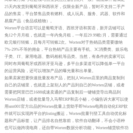
25天内发货到葡萄牙和西班牙，仅限全新产品，暂时不支持二手产
品的售卖，平台禁售品类有燃料、成人玩具、服务、武器、软件和
易腐产品（食品或植物）。
Worten平台语言可以是葡萄牙语、西班牙语和英语，新开店铺可以
免12个月月租，也就是一年内免月租，一年后29.99欧/月，需要通过
欧元银行转账，且每月可转账2次。Worten对于热销品类需要缴纳
7%-29%不等的佣金，平台热销产品主要有手机、3C消费类、娱乐电
子类、IT、家用电器、数码相机等品类。当然，有条件的卖家可以
同时布局葡萄牙或西班牙亚马逊，多平台多渠道可以降低单一平台
的运营风险，还可以增加产品的曝光量和出单量。
如果卖家想要快速批量发布产品，把别人Worten店里的商品复制到
自己的店铺里，也就是上架别人的产品到自己的Worten店铺，或者
需要把阿里巴巴1688或速卖通的产品复制后一键铺货导出商品到
Worten店铺，或者批量导入马帮ERP和店小秘，小编告诉大家可以使
用smt001官方出品的Worten批量上货助手即Worten电商自动化ERP软
件就可以实现跨平台的listing搬运，Worten批量刊登工具自动优化标
题和产品标签，让产品排名自然靠前，软件自动翻译，不会小语种
也可以做跨境电商，还自带Worten数据分析功能，Worten铺货软件功