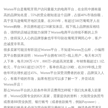
Worten平台是葡萄牙用户访问量最大的电商平台，在全民中拥有最
高的品牌知名度，55%的受众都知道这个品牌，占据40%市场份额，
高于亚马逊葡萄牙地区流量。在2019年，有超过500万葡萄牙人在
Worten购物，并且拥有超过230家实体店。线下线上品牌效应相结
合，强悍的店铺运营能力保障了Worten电商平台持续不断的上升
力，使得深入人心的品牌形象也牢牢印刻在葡萄牙网民心中，客户
忠诚度非常高。
很多卖家可能没有听说过Worten平台，不知道Worten怎么样，小编用
其平台数据来说明：Worten平台拥有500万+线上用户，每天有20万
人下单，每月200万+UV，800万+的超高浏览量，年销售额超过1.1亿
欧元，平台SKU超过120万个，客单价高达120欧，在2019年线上营
收年环比增长超过45%。Worten平台深受消费者的欢迎，品牌深入人
心，有着不错的市场，如果有想法可以多了解一下，并尝试在
Worten开店！
那么Worten平台的入驻条件和开店费用怎样呢？我们先来看入驻要
求，Worten仅限专业的B2C卖家，需要提供的资料：大陆营业执照号
或香港BR营业执照、银行账号（或者收款账号，例如Payoneer）、
商家银行账号名必须与营业执照注册的法人一致。物流条件需满足