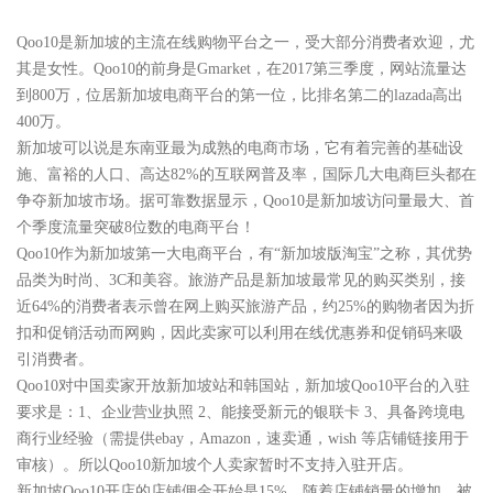
Qoo10是新加坡的主流在线购物平台之一，受大部分消费者欢迎，尤
其是女性。Qoo10的前身是Gmarket，在2017第三季度，网站流量达
到800万，位居新加坡电商平台的第一位，比排名第二的lazada高出
400万。
新加坡可以说是东南亚最为成熟的电商市场，它有着完善的基础设
施、富裕的人口、高达82%的互联网普及率，国际几大电商巨头都在
争夺新加坡市场。据可靠数据显示，Qoo10是新加坡访问量最大、首
个季度流量突破8位数的电商平台！
Qoo10作为新加坡第一大电商平台，有“新加坡版淘宝”之称，其优势
品类为时尚、3C和美容。旅游产品是新加坡最常见的购买类别，接
近64%的消费者表示曾在网上购买旅游产品，约25%的购物者因为折
扣和促销活动而网购，因此卖家可以利用在线优惠券和促销码来吸
引消费者。
Qoo10对中国卖家开放新加坡站和韩国站，新加坡Qoo10平台的入驻
要求是：1、企业营业执照 2、能接受新元的银联卡 3、具备跨境电
商行业经验（需提供ebay，Amazon，速卖通，wish 等店铺链接用于
审核）。所以Qoo10新加坡个人卖家暂时不支持入驻开店。
新加坡Qoo10开店的店铺佣金开始是15%，随着店铺销量的增加，被