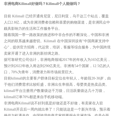
非洲电商Kilimall好做吗？Kilimall个人能做吗？
目前 Kilimall 已经开通肯尼亚，尼日利亚，乌干达三个站点，覆盖
人口2.8亿，成为非洲消费者信赖和喜爱的购物渠道，是非洲民众中
颇具影响力的生活和工作服务平台。
随着我国一带一路政策的推进和中非合作的不断深化，中国和非洲
之间的联系越来越密切。Kilimall 在中国深圳设有“中国商家支持中
心”，提供官方招商，代运营，培训，客服等综合服务，为中国跨境
卖家开通了进入非洲的新丝绸之路。
据可靠研究公司估计，非洲电商领域2017年的年收入为165亿美元，
预计到2022年收入将达到290亿美元。非洲有54个国家，12.5亿的人
口，70%为青年，消费潜力和市场前景巨大。
目前kilimall的主要客户群体目标定位在年轻人，年龄段20-30岁，由
于他们消费需求比较旺盛，非洲出生率很高，母婴类是热卖品类。
kilimall平台注册用户数量级达千万级，日活跃量级达几十万级，
kilimall订单70%都是来自手机移动端。
非洲电商Kilimall说不好到底是好做还是不好做，有卖家在入驻
Kilimall开店后一周内就出单了！只能说这是一个新兴市场，预示着
挑战与机遇并存。中国跨境电商卖家想要掘金非洲市场，也是会面