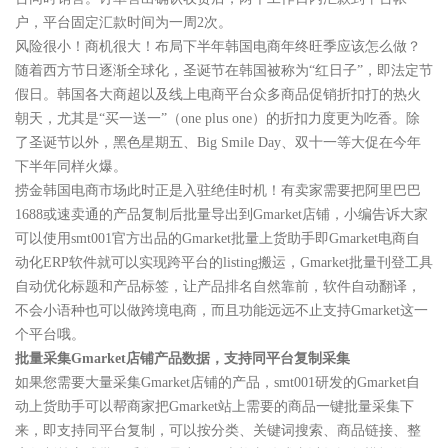
户，平台固定汇款时间为一周2次。
风险很小！商机很大！布局下半年韩国电商年终旺季应该怎么做？
随着西方节日逐渐全球化，圣诞节在韩国被称为“红日子”，即法定节
假日。韩国各大商超以及线上电商平台众多商品促销折扣打的热火
朝天，尤其是“买一送一”（one plus one）的折扣力度更为吃香。除
了圣诞节以外，黑色星期五、Big Smile Day、双十一等大促在今年
下半年同样火爆。
捞金韩国电商市场此时正是入驻绝佳时机！有卖家需要把阿里巴巴
1688或速卖通的产品复制后批量导出到Gmarket店铺，小编告诉大家
可以使用smt001官方出品的Gmarket批量上货助手即Gmarket电商自
动化ERP软件就可以实现跨平台的listing搬运，Gmarket批量刊登工具
自动优化标题和产品标签，让产品排名自然靠前，软件自动翻译，
不会小语种也可以做跨境电商，而且功能远远不止支持Gmarket这一
个平台哦。
批量采集Gmarket店铺产品数据，支持同平台复制采集
如果您需要大量采集Gmarket店铺的产品，smt001研发的Gmarket自
动上货助手可以帮商家把Gmarket站上需要的商品一键批量采集下
来，即支持同平台复制，可以按分类、关键词搜索、商品链接、整