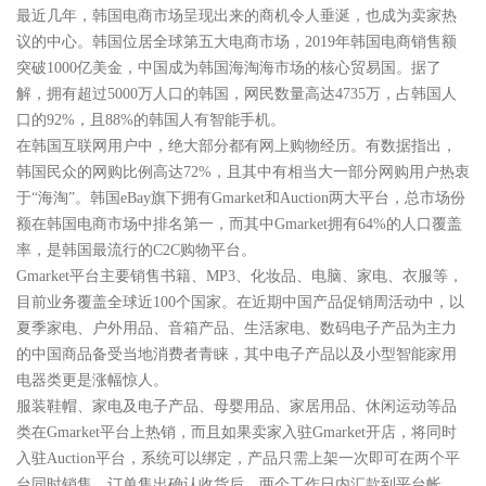
最近几年，韩国电商市场呈现出来的商机令人垂涎，也成为卖家热
议的中心。韩国位居全球第五大电商市场，2019年韩国电商销售额
突破1000亿美金，中国成为韩国海淘海市场的核心贸易国。据了
解，拥有超过5000万人口的韩国，网民数量高达4735万，占韩国人
口的92%，且88%的韩国人有智能手机。
在韩国互联网用户中，绝大部分都有网上购物经历。有数据指出，
韩国民众的网购比例高达72%，且其中有相当大一部分网购用户热衷
于“海淘”。韩国eBay旗下拥有Gmarket和Auction两大平台，总市场份
额在韩国电商市场中排名第一，而其中Gmarket拥有64%的人口覆盖
率，是韩国最流行的C2C购物平台。
Gmarket平台主要销售书籍、MP3、化妆品、电脑、家电、衣服等，
目前业务覆盖全球近100个国家。在近期中国产品促销周活动中，以
夏季家电、户外用品、音箱产品、生活家电、数码电子产品为主力
的中国商品备受当地消费者青睐，其中电子产品以及小型智能家用
电器类更是涨幅惊人。
服装鞋帽、家电及电子产品、母婴用品、家居用品、休闲运动等品
类在Gmarket平台上热销，而且如果卖家入驻Gmarket开店，将同时
入驻Auction平台，系统可以绑定，产品只需上架一次即可在两个平
台同时销售。订单售出确认收货后，两个工作日内汇款到平台帐